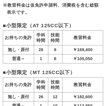
※教習料金は仮免許申請料、消費税を含む総額
キャンセル料金
表示です。
■小型限定（AT 125CC以下）
学科
技能
お持ちの免許
教習料金
時間
時間
無し・原付
26
9
￥169,400
普通～
1
8
￥105,050
■小型限定（MT 125CC以下）
学科
技能
お持ちの免許
教習料金
時間
時間
無し・原付
26
12
￥182,600
普通～
1
10
￥113,850