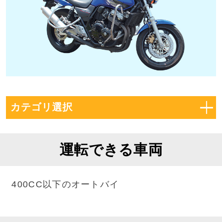
カテゴリ選択
運転できる車両
運転できる車両
入所資格
料金
400CC以下のオートバイ