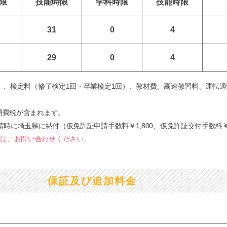
限
技能
時限
学科
時限
技能
時限
31
0
4
29
0
4
限）、検定料（修了検定1回・卒業検定1回）、教材費、高速教習料、運転
消費税が含まれます。
請時に埼玉県に納付（仮免許証申請手数料￥1,800、仮免許証交付手数料￥
ては、お問い合わせください。
保証及び追加料金