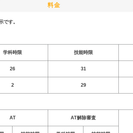
料金
示です。
学科
時限
技能
時限
26
31
2
29
AT
AT解除審査