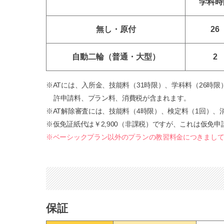
学科
時
無し・原付
26
自動二輪
（普通・大型）
2
※
ATには、入所金、技能料（31時限）、学科料（26時
許申請料、プラン料、消費税が含まれます。
※
AT解除審査には、技能料（4時限）、検定料（1回）、
※
仮免証紙代は￥2,900（非課税）ですが、これは仮免申
※
ベーシックプラン以外のプランの教習料金につきまし
保証